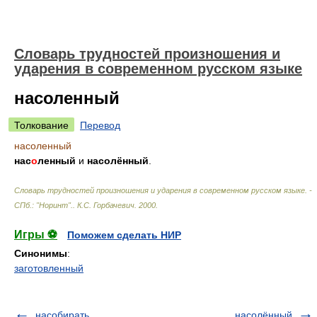
Словарь трудностей произношения и
ударения в современном русском языке
насоленный
Толкование
Перевод
насоленный
нас
о
ленный
и
насолённый
.
Словарь трудностей произношения и ударения в современном русском языке. -
СПб.: "Норинт".
.
К.С. Горбачевич
.
2000
.
Игры ⚽
Поможем сделать НИР
Синонимы
:
заготовленный
насобирать
насолённый